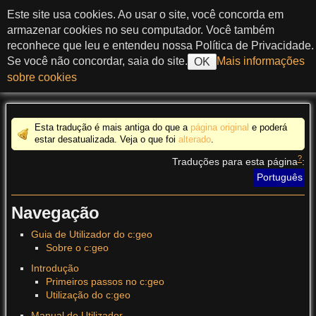
ir ao conteúdo
Este site usa cookies. Ao usar o site, você concorda em
c:geo User Guide
armazenar cookies no seu computador. Você também
reconhece que leu e entendeu nossa Política de Privacidade.
Se você não concordar, saia do site.
Mais informações
OK
sobre cookies
>
Esta tradução é mais antiga do que a
página original
e poderá
estar desatualizada. Veja o que foi
alterado
.
?
Traduções para esta página
:
Português
Navegação
Guia de Utilizador do c:geo
Sobre o c:geo
Introdução
Primeiros passos no c:geo
Utilização do c:geo
Manual de Utilizador