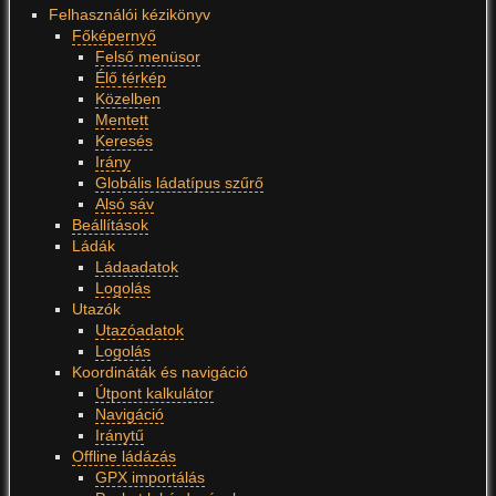
Felhasználói kézikönyv
Főképernyő
Felső menüsor
Élő térkép
Közelben
Mentett
Keresés
Irány
Globális ládatípus szűrő
Alsó sáv
Beállítások
Ládák
Ládaadatok
Logolás
Utazók
Utazóadatok
Logolás
Koordináták és navigáció
Útpont kalkulátor
Navigáció
Iránytű
Offline ládázás
GPX importálás