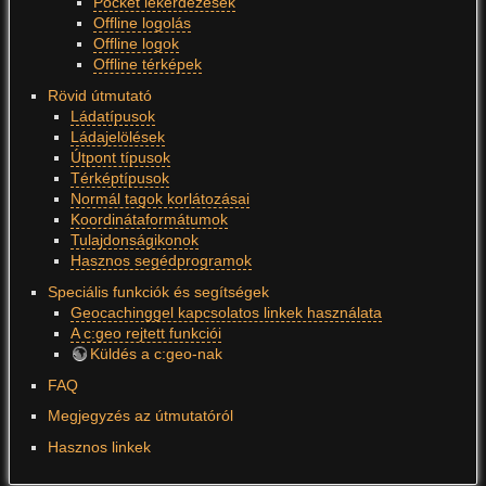
Pocket lekérdezések
Offline logolás
Offline logok
Offline térképek
Rövid útmutató
Ládatípusok
Ládajelölések
Útpont típusok
Térképtípusok
Normál tagok korlátozásai
Koordinátaformátumok
Tulajdonságikonok
Hasznos segédprogramok
Speciális funkciók és segítségek
Geocachinggel kapcsolatos linkek használata
A c:geo rejtett funkciói
Küldés a c:geo-nak
FAQ
Megjegyzés az útmutatóról
Hasznos linkek