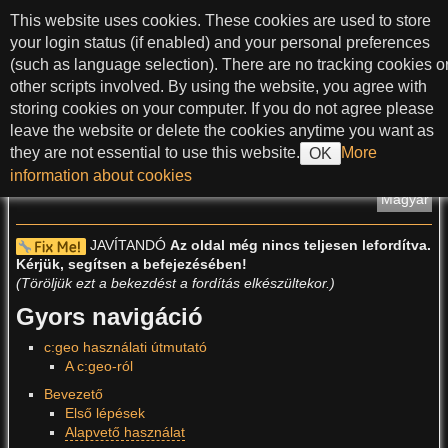
ugrás a tartalomhoz
This website uses cookies. These cookies are used to store
c:geo User Guide
your login status (if enabled) and your personal preferences
(such as language selection). There are no tracking cookies o
other scripts involved. By using the website, you agree with
storing cookies on your computer. If you do not agree please
>
leave the website or delete the cookies anytime you want as
they are not essential to use this website.
More
OK
?
information about cookies
Oldal fordításai
:
Magyar
JAVÍTANDÓ
Az oldal még nincs teljesen lefordítva.
Kérjük, segítsen a befejezésében!
(Töröljük ezt a bekezdést a fordítás elkészültekor.)
Gyors navigáció
c:geo használati útmutató
A c:geo-ról
Bevezető
Első lépések
Alapvető használat