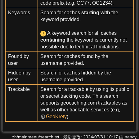
code prefix (e.g. GC77, OC1234).
Keywords
Search for caches
starting with
the
keyword provided.
A keyword search for all caches
containing
the keyword is currently not
possible due to technical limitations.
Found by
Search for caches found by the
user
username provided.
Hidden by
Search for caches hidden by the
user
username provided.
Trackable
Search for a trackable by using its public
or secret tracking code. This search
supports geocaching.com trackables as
well as other trackable services (e.g,
GeoKrety
).
zh/mainmenu/search.txt
· 最后更改:
2024/07/31 10:17
由
nancy