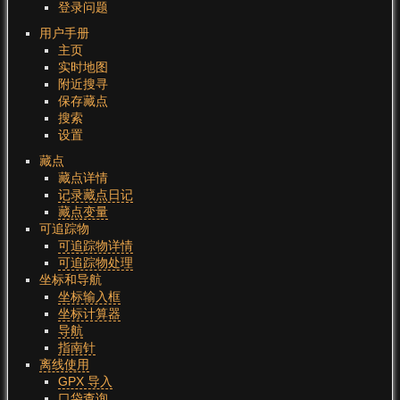
登录问题
用户手册
主页
实时地图
附近搜寻
保存藏点
搜索
设置
藏点
藏点详情
记录藏点日记
藏点变量
可追踪物
可追踪物详情
可追踪物处理
坐标和导航
坐标输入框
坐标计算器
导航
指南针
离线使用
GPX 导入
口袋查询