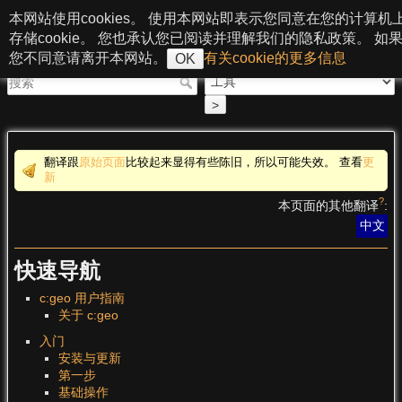
跳至内容
本网站使用cookies。 使用本网站即表示您同意在您的计算机
c:geo User Guide
存储cookie。 您也承认您已阅读并理解我们的隐私政策。 如
您不同意请离开本网站。
有关cookie的更多信息
OK
>
翻译跟
原始页面
比较起来显得有些陈旧，所以可能失效。 查看
更
新
?
本页面的其他翻译
:
中文
快速导航
c:geo 用户指南
关于 c:geo
入门
安装与更新
第一步
基础操作