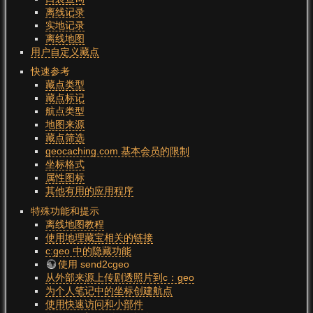
离线记录
实地记录
离线地图
用户自定义藏点
快速参考
藏点类型
藏点标记
航点类型
地图来源
藏点筛选
geocaching.com 基本会员的限制
坐标格式
属性图标
其他有用的应用程序
特殊功能和提示
离线地图教程
使用地理藏宝相关的链接
c:geo 中的隐藏功能
使用 send2cgeo
从外部来源上传剧透照片到c：geo
为个人笔记中的坐标创建航点
使用快速访问和小部件