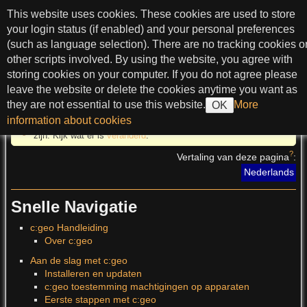
spring naar tekst
This website uses cookies. These cookies are used to store
c:geo User Guide
your login status (if enabled) and your personal preferences
(such as language selection). There are no tracking cookies o
other scripts involved. By using the website, you agree with
storing cookies on your computer. If you do not agree please
>
leave the website or delete the cookies anytime you want as
they are not essential to use this website.
More
OK
information about cookies
Deze vertaling is ouder dan de
originele pagina
en kan verouderd
zijn. Kijk wat er is
veranderd
.
?
Vertaling van deze pagina
:
Nederlands
Snelle Navigatie
c:geo Handleiding
Over c:geo
Aan de slag met c:geo
Installeren en updaten
c:geo toestemming machtigingen op apparaten
Eerste stappen met c:geo