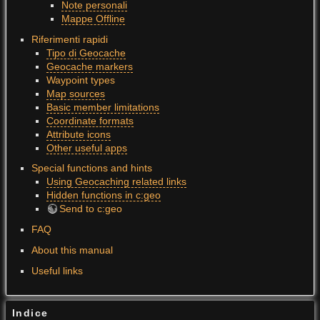
Note personali
Mappe Offline
Riferimenti rapidi
Tipo di Geocache
Geocache markers
Waypoint types
Map sources
Basic member limitations
Coordinate formats
Attribute icons
Other useful apps
Special functions and hints
Using Geocaching related links
Hidden functions in c:geo
Send to c:geo
FAQ
About this manual
Useful links
Indice