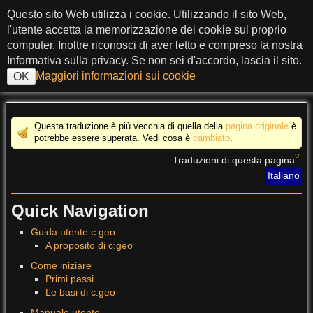
salta al contenuto
Questo sito Web utilizza i cookie. Utilizzando il sito Web,
c:geo User Guide
l'utente accetta la memorizzazione dei cookie sul proprio
computer. Inoltre riconosci di aver letto e compreso la nostra
Informativa sulla privacy. Se non sei d'accordo, lascia il sito.
Maggiori informazioni sui cookie
OK
>
Questa traduzione è più vecchia di quella della
pagina originale
è
potrebbe essere superata. Vedi cosa è
cambiato
.
?
Traduzioni di questa pagina
:
Italiano
Quick Navigation
Guida utente c:geo
A proposito di c:geo
Come iniziare
Primi passi
Le basi di c:geo
Manuale utente