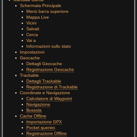
Schermata Principale
Menù barra superiore
Mappa Live
Vicini
Salvati
Cerca
Vai a
Informazioni sullo stato
Impostazioni
Geocache
Dettagli Geocache
Registrazione Geocache
Trackable
Dettagli Trackable
Registrazione di Trackable
Coordinate e Navigazione
Calcolatore di Waypoint
Navigazione
Bussola
Cache Offline
Importazione GPX
Pocket queries
Registrazione Offline