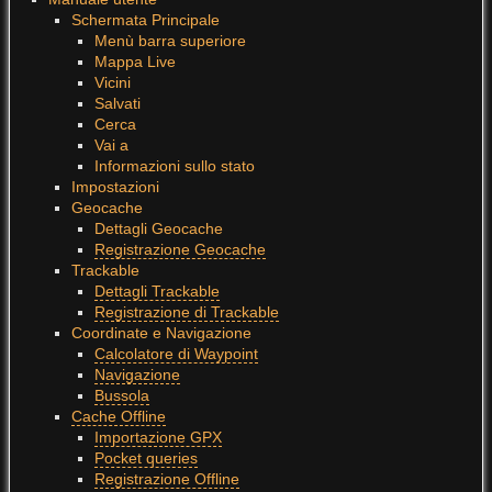
Schermata Principale
Menù barra superiore
Mappa Live
Vicini
Salvati
Cerca
Vai a
Informazioni sullo stato
Impostazioni
Geocache
Dettagli Geocache
Registrazione Geocache
Trackable
Dettagli Trackable
Registrazione di Trackable
Coordinate e Navigazione
Calcolatore di Waypoint
Navigazione
Bussola
Cache Offline
Importazione GPX
Pocket queries
Registrazione Offline