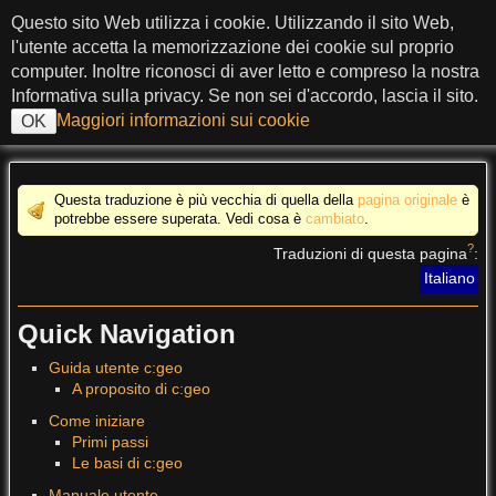
salta al contenuto
Questo sito Web utilizza i cookie. Utilizzando il sito Web,
c:geo User Guide
l'utente accetta la memorizzazione dei cookie sul proprio
computer. Inoltre riconosci di aver letto e compreso la nostra
Informativa sulla privacy. Se non sei d'accordo, lascia il sito.
Maggiori informazioni sui cookie
OK
>
Questa traduzione è più vecchia di quella della
pagina originale
è
potrebbe essere superata. Vedi cosa è
cambiato
.
?
Traduzioni di questa pagina
:
Italiano
Quick Navigation
Guida utente c:geo
A proposito di c:geo
Come iniziare
Primi passi
Le basi di c:geo
Manuale utente