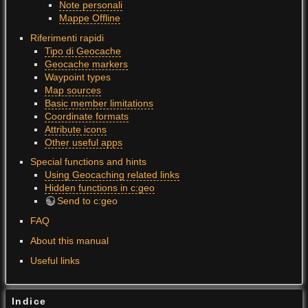
Note personali
Mappe Offline
Riferimenti rapidi
Tipo di Geocache
Geocache markers
Waypoint types
Map sources
Basic member limitations
Coordinate formats
Attribute icons
Other useful apps
Special functions and hints
Using Geocaching related links
Hidden functions in c:geo
Send to c:geo
FAQ
About this manual
Useful links
Indice