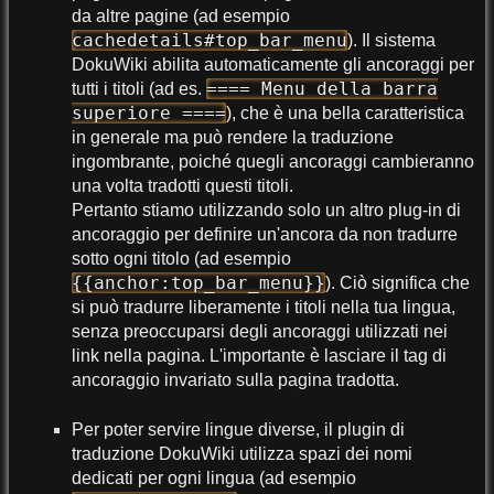
da altre pagine (ad esempio
cachedetails#top_bar_menu
). Il sistema
DokuWiki abilita automaticamente gli ancoraggi per
==== Menu della barra
tutti i titoli (ad es.
superiore ====
), che è una bella caratteristica
in generale ma può rendere la traduzione
ingombrante, poiché quegli ancoraggi cambieranno
una volta tradotti questi titoli.
Pertanto stiamo utilizzando solo un altro plug-in di
ancoraggio per definire un'ancora da non tradurre
sotto ogni titolo (ad esempio
{{anchor:top_bar_menu}}
). Ciò significa che
si può tradurre liberamente i titoli nella tua lingua,
senza preoccuparsi degli ancoraggi utilizzati nei
link nella pagina. L'importante è lasciare il tag di
ancoraggio invariato sulla pagina tradotta.
Per poter servire lingue diverse, il plugin di
traduzione DokuWiki utilizza spazi dei nomi
dedicati per ogni lingua (ad esempio