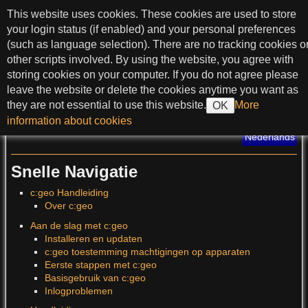
spring naar tekst
This website uses cookies. These cookies are used to store
c:geo User Guide
your login status (if enabled) and your personal preferences
(such as language selection). There are no tracking cookies o
other scripts involved. By using the website, you agree with
storing cookies on your computer. If you do not agree please
>
leave the website or delete the cookies anytime you want as
they are not essential to use this website.
More
OK
?
information about cookies
Vertaling van deze pagina
:
Nederlands
Snelle Navigatie
c:geo Handleiding
Over c:geo
Aan de slag met c:geo
Installeren en updaten
c:geo toestemming machtigingen op apparaten
Eerste stappen met c:geo
Basisgebruik van c:geo
Inlogproblemen