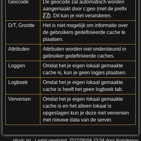
Geocode
De geocode zal automatisch worden
aangemaakt door c:geo (met de prefix
ZZ
). Dit kan je niet veranderen.
D/T, Grootte
Het is niet mogelijk om informatie over
de gebruikers gedefinieerde cache te
plaatsen.
Attributen
Attributen worden niet ondersteund in
gebruiker gedefinieerde caches.
Loggen
Omdat het je eigen lokaal gemaakte
cache is, kun je geen logjes plaatsen.
Logboek
Omdat het je eigen lokaal gemaakte
cache is heeft het geen logboek tab.
Verversen
Omdat het je eigen lokaal gemaakte
cache is en het alleen lokaal is
opgeslagen kun je deze niet verversen
met nieuwe data van de server.
nl/udc.txt
· Laatst gewijzigd:
2022/06/04 23:04
door
linstylemon