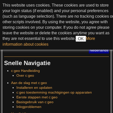
spring naar tekst
This website uses cookies. These cookies are used to store
c:geo User Guide
your login status (if enabled) and your personal preferences
(such as language selection). There are no tracking cookies o
other scripts involved. By using the website, you agree with
storing cookies on your computer. If you do not agree please
>
leave the website or delete the cookies anytime you want as
they are not essential to use this website.
More
OK
?
information about cookies
Vertaling van deze pagina
:
Nederlands
Snelle Navigatie
c:geo Handleiding
Over c:geo
Aan de slag met c:geo
Installeren en updaten
c:geo toestemming machtigingen op apparaten
Eerste stappen met c:geo
Basisgebruik van c:geo
Inlogproblemen